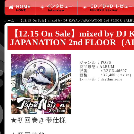
ホーム
>
【12.15 On Sale】mixed by DJ KAYA／JAPANATION 2nd FLOOR（AL
【12.15 On Sale】mixed by DJ
JAPANATION 2nd FLOOR（
ジャンル ：POPS
商品形態：ALBUM
品番 ：RZCD-46697
価格 ：¥2,400（tax in）
レーベル ：rhythm zone
★初回巻き帯仕様