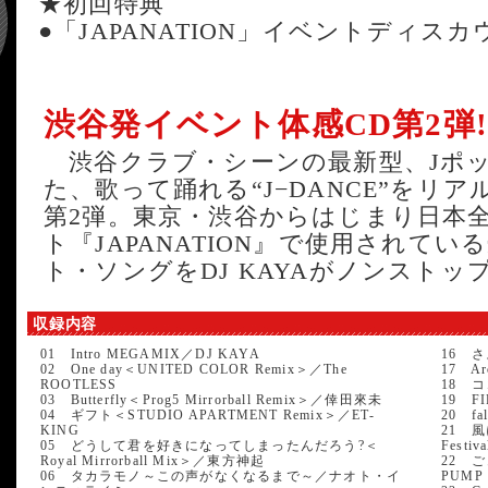
★初回特典
●「JAPANATION」イベントディス
渋谷発イベント体感CD第2弾
渋谷クラブ・シーンの最新型、Jポ
た、歌って踊れる“J−DANCE”をリ
第2弾。東京・渋谷からはじまり日本
ト『JAPANATION』で使用されて
ト・ソングをDJ KAYAがノンストッ
収録内容
01 Intro MEGAMIX／DJ KAYA
16 さよ
02 One day＜UNITED COLOR Remix＞／The
17 Ar
ROOTLESS
18 コ
03 Butterfly＜Prog5 Mirrorball Remix＞／倖田來未
19 FI
04 ギフト＜STUDIO APARTMENT Remix＞／ET-
20 fa
KING
21 風
05 どうして君を好きになってしまったんだろう?＜
Festiv
Royal Mirrorball Mix＞／東方神起
22 ごき
06 タカラモノ～この声がなくなるまで～／ナオト・イ
PUMP