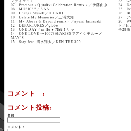
ンティライミ
23 Go
07 Precious＜Q;indivi Celebration Remix＞／伊藤由奈
24 Dea
08 MUSIC!!!／AAA
25 Re
09 Change Myself／ICONIQ
26 B
10 Delete My Memories／三浦大知
27 ア
11 M＜Above & Beyond remix＞／ayumi hamasaki
28 W
12 DEPARTURES／globe
ト／H Ju
13 ONE DAY／m-flo ♥ 加藤ミリヤ
全28曲
14 ONE LOVE 〜100万回のKISSでアイシテル〜／
MAY’S
15 Stay feat. 清水翔太／KEN THE 390
コメント :
コメント投稿:
名前：
コメント：