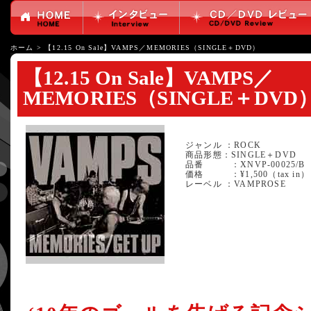
ホーム
>
【12.15 On Sale】VAMPS／MEMORIES（SINGLE＋DVD）
【12.15 On Sale】VAMPS／
MEMORIES（SINGLE＋DVD
ジャンル ：ROCK
商品形態：SINGLE＋DVD
品番 ：XNVP-00025/B
価格 ：¥1,500（tax in）
レーベル ：VAMPROSE