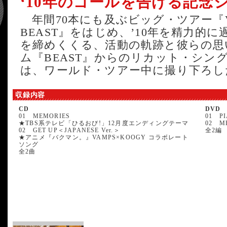
‘10年のゴールを告げる記念
年間70本にも及ぶビッグ・ツアー『VAMP
BEAST』をはじめ、’10年を精力的に
を締めくくる、活動の軌跡と彼らの思
ム『BEAST』からのリカット・シン
は、ワールド・ツアー中に撮り下ろした
収録内容
CD
DVD
01 MEMORIES
01 P
★TBS系テレビ「ひるおび!」12月度エンディングテーマ
02 M
02 GET UP＜JAPANESE Ver.＞
全2編
★アニメ『バクマン。』VAMPS×KOOGY コラボレート
ソング
全2曲