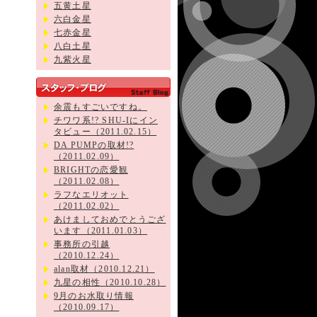
五黄土星
六白金星
七赤金星
八白土星
九紫火星
余震もすごいですね。
チワワ系!? SHU-Iにイン
タビュー（2011.02.15）
DA PUMPの取材!?
（2011.02.09）
BRIGHTの恋愛観
（2011.02.08）
ラフなエリオット
（2011.02.02）
あけましておめでとうござ
います（2011.01.03）
事務所の引越
（2010.12.24）
alan取材（2010.12.21）
九星の相性（2010.10.28）
9月のお水取り情報
（2010.09.17）