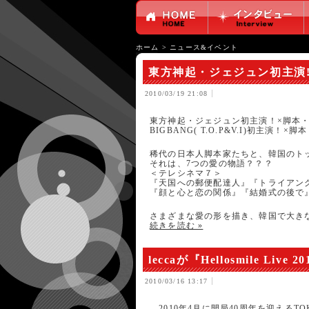
ホーム
>
ニュース&イベント
東方神起・ジェジュン初主演
2010/03/19 21:08
東方神起・ジェジュン初主演！×脚本
BIGBANG( T.O.P&V.I)初主演
稀代の日本人脚本家たちと、韓国のト
それは、7つの愛の物語？？？
＜テレシネマ７＞
『天国への郵便配達人』『トライアン
『顔と心と恋の関係』『結婚式の後で』
さまざまな愛の形を描き、韓国で大き
続きを読む »
leccaが『Hellosmile Live
2010/03/16 13:17
2010年4月に開局40周年を迎えるTO