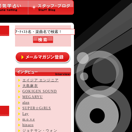
エイジア エンジニア
大島麻衣
GOKIGEN SOUND
MEGARYU
alan
SUPER☆GiRLS
Lay
m.o.v.e
hinaco
ジョナサン・ウォン