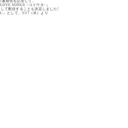
の書籍化を記念して、
VE SONGS −コイウタ−』
として配信することも決定しました!
IX-」として、3/17（水）より
！