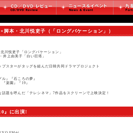
!×脚本・北川悦吏子（「ロングバケーション」）
・北川悦吏子「ロングバケーション」
！×脚本・井上由美子「白い巨塔」
ップスターがタッグを組んだ日韓共同ドラマプロジェクト
グル』『石ころの夢』
『楽園』『19』
な話題を呼んだ「テレシネマ」7作品をスクリーンで上映決定！
 2010』に出演!
KYO FMが、