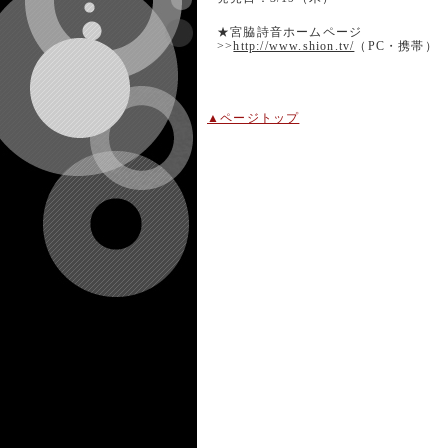
★宮脇詩音ホームページ
>>
http://www.shion.tv/
（PC・携帯）
▲ページトップ