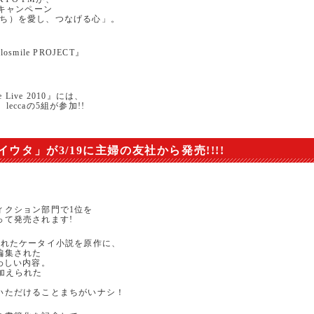
ンキャンペーン
いのち）を愛し、つなげる心」。
ile PROJECT』
Live 2010』には、
leccaの5組が参加!!
タ」が3/19に主婦の友社から発売!!!!
、
ィクション部門で1位を
って発売されます!
れたケータイ小説を原作に、
編集された
わしい内容。
加えられた
、
いただけることまちがいナシ！