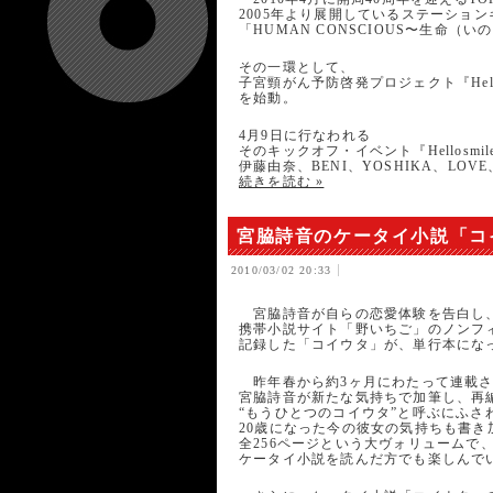
2005年より展開しているステーショ
「HUMAN CONSCIOUS〜生命（
その一環として、
子宮頸がん予防啓発プロジェクト『Hellosm
を始動。
4月9日に行なわれる
そのキックオフ・イベント『Hellosmile 
伊藤由奈、BENI、YOSHIKA、LOVE、
続きを読む »
宮脇詩音のケータイ小説「コイウ
2010/03/02 20:33
宮脇詩音が自らの恋愛体験を告白し
携帯小説サイト「野いちご」のノンフ
記録した「コイウタ」が、単行本にな
昨年春から約3ヶ月にわたって連載さ
宮脇詩音が新たな気持ちで加筆し、再
“もうひとつのコイウタ”と呼ぶにふさ
20歳になった今の彼女の気持ちも書き
全256ページという大ヴォリュームで
ケータイ小説を読んだ方でも楽しんで