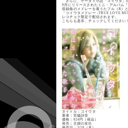
さらに、ケータイ小説「コイウタ」
9月にリリースされたミニ・アルバム『LO
収録曲のメドレーを着うたフル（R）
「コイウタメドレー -TRUE LOVE M
レコチョク限定で配信されます。
こちらも是非、チェックしてください
タイトル：コイウタ
著者：宮脇詩音
価格：924円（税込）
発売：主婦の友社
発売日：3/19（木）