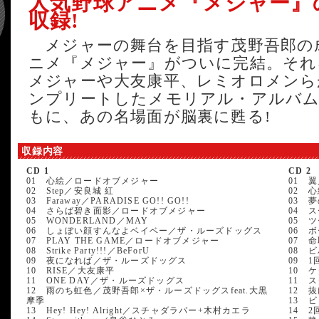
人気野球アニメ『メジャー』
収録!
メジャーの舞台を目指す茂野吾郎の
ニメ『メジャー』がついに完結。それ
メジャーや大友康平、レミオロメンら
ンプリートしたメモリアル・アルバム
もに、あの名場面が脳裏に甦る!
収録内容
CD 1
CD 2
01 心絵／ロードオブメジャー
01 
02 Step／安良城 紅
02 
03 Faraway／PARADISE GO!! GO!!
03 
04 さらば碧き面影／ロードオブメジャー
04 
05 WONDERLAND／MAY
05 
06 しょぼい顔すんなよベイベー／ザ・ルーズドッグス
06 
07 PLAY THE GAME／ロードオブメジャー
07 
08 Strike Party!!!／BeForU
08 
09 夜になれば／ザ・ルーズドッグス
09 
10 RISE／大友康平
10 
11 ONE DAY／ザ・ルーズドッグス
11 
12 雨のち虹色／茂野吾郎×ザ・ルーズドッグスfeat.大黒
12 
摩季
13 
13 Hey! Hey! Alright／スチャダラパー+木村カエラ
14 