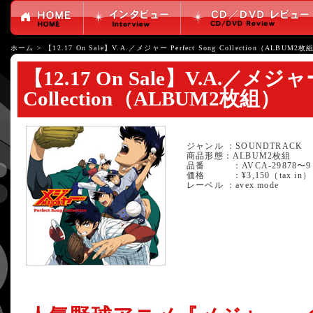
ホーム
>
【12.17 On Sale】V.A.／メジャー Perfect Song Collection（ALBUM2枚
【12.17 On Sale】V.A.／メジャー 
Collection（ALBUM2枚組）
ジャンル ：SOUNDTRACK
商品形態：ALBUM2枚組
品番 ：AVCA-29878〜9
価格 ：¥3,150（tax in）
レーベル ：avex mode