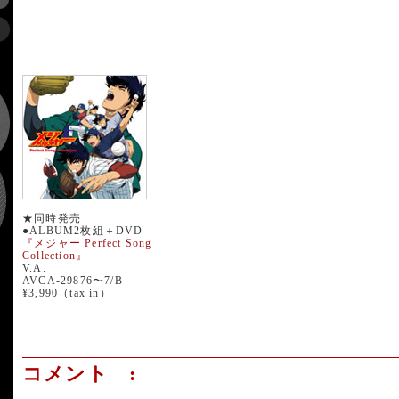
★同時発売
●ALBUM2枚組＋DVD
『メジャー Perfect Song
Collection』
V.A.
AVCA-29876〜7/B
¥3,990（tax in）
コメント :