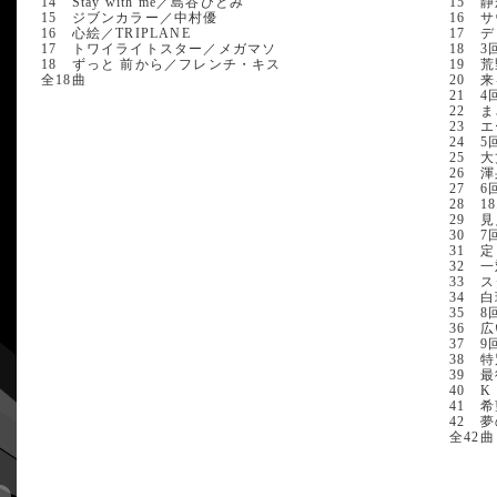
14 Stay with me／島谷ひとみ
15 
15 ジブンカラー／中村優
16 
16 心絵／TRIPLANE
17 
17 トワイライトスター／メガマソ
18 3
18 ずっと 前から／フレンチ・キス
19 
全18曲
20 
21 
22 
23 
24 
25 大丈
26 
27 6
28 1
29 
30 
31 
32 
33 
34 
35 
36 
37 
38 
39 
40 K
41 
42 夢
全42曲