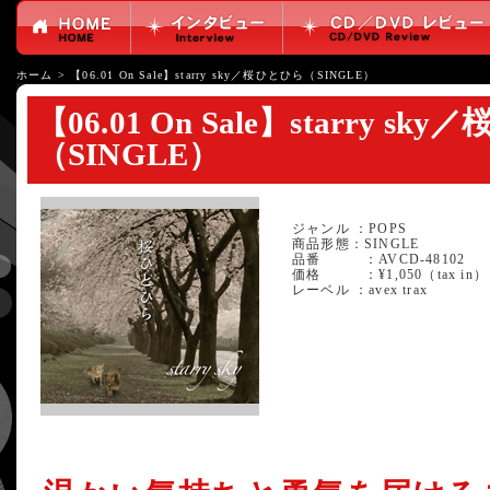
ホーム
>
【06.01 On Sale】starry sky／桜ひとひら（SINGLE）
【06.01 On Sale】starry s
（SINGLE）
ジャンル ：POPS
商品形態：SINGLE
品番 ：AVCD-48102
価格 ：¥1,050（tax in）
レーベル ：avex trax