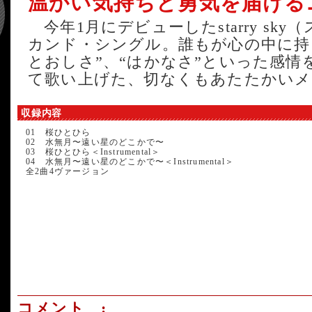
温かい気持ちと勇気を届ける
今年1月にデビューしたstarry sk
カンド・シングル。誰もが心の中に持
とおしさ”、“はかなさ”といった感
て歌い上げた、切なくもあたたかいメ
収録内容
01 桜ひとひら
02 水無月〜遠い星のどこかで〜
03 桜ひとひら＜Instrumental＞
04 水無月〜遠い星のどこかで〜＜Instrumental＞
全2曲4ヴァージョン
コメント :