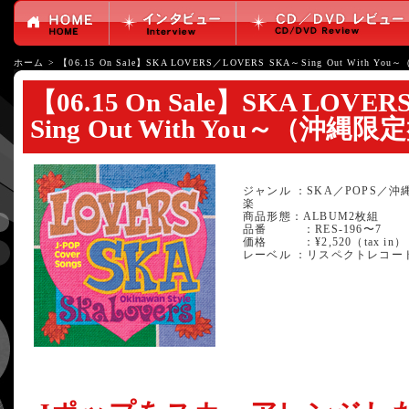
ホーム
>
【06.15 On Sale】SKA LOVERS／LOVERS SKA～Sing Out With 
【06.15 On Sale】SKA LOVE
Sing Out With You～（沖縄
ジャンル ：SKA／POPS／沖
楽
商品形態：ALBUM2枚組
品番 ：RES-196〜7
価格 ：¥2,520（tax in）
レーベル ：リスペクトレコー