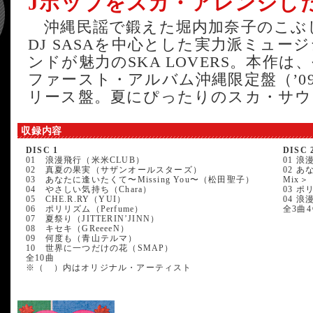
Jポップをスカ・アレンジし
沖縄民謡で鍛えた堀内加奈子のこぶ
DJ SASAを中心とした実力派ミュ
ンドが魅力のSKA LOVERS。本作
ファースト・アルバム沖縄限定盤（’0
リース盤。夏にぴったりのスカ・サウ
収録内容
DISC 1
DISC 
01 浪漫飛行（米米CLUB）
01 浪漫
02 真夏の果実（サザンオールスターズ）
02 あ
03 あなたに逢いたくて〜Missing You〜（松田聖子）
Mix＞
04 やさしい気持ち（Chara）
03 ポリ
05 CHE.R.RY（YUI）
04 浪漫
06 ポリリズム（Perfume）
全3曲
07 夏祭り（JITTERIN’JINN）
08 キセキ（GReeeeN）
09 何度も（青山テルマ）
10 世界に一つだけの花（SMAP）
全10曲
※（ ）内はオリジナル・アーティスト