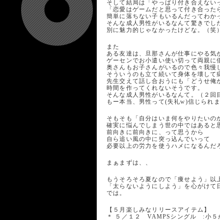
そして結局は「やっぱり付き合えない
「恋愛はゲームだと思って付き合った
簡単に落ちない子もいるんだってわか
そんな成人男性がいるなんて驚きでし
別に魅力的じゃなかったけどな。（笑
また
ある友達は、旦那さんが仕事にやる気
ゲーセンでお小遣い使い切って両親に
奥さんもお子さんがいるので色々我慢
そういうのも立て続いて身体を壊して
先生交えて話し合おうにも「どうせ俺
時間を作ってくれないそうです。
そんな成人男性がいるなんて。（２回
もー本当、男性って(失礼w)信じられま
そもそも「自分はいま何をやりたいの
確実に悩んでしまう世の中ではあると
前向きに前向きに、って思うから
自ら追い風の中に突っ込んでいって
必要以上の労力を使うハメになるんだ
まぁまずは、、
もうそろそろ夏なので「痩せよう」以
「太らないようにしよう」を心がけて日
では。
【５月楽しみなリリースアイテム】
＊ ５／１２ VAMPSシングル :小５