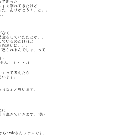
って断った」
らすぐ別れてきたけど
った、ありがとう！」と。。
た。
）
がなく
借金をしていただとか。。
しているのだけれど
病院通いに、、。
が怒られるんでしょ」って
目）
せん！（＞_＜;）
か」って考えたら
思います。
ろうなぁと思います。
上に
々生きていきます。(笑)
からhydeさんファンです。