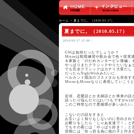
ホーム
>
夏までに。（2010.05.17）
夏までに。（2010.05.17）
2010/05/17 12:00
GWは如何だったでしょうか？
Mioneは歌唱練習や飲み会で色々現
＆家族と「のだめカンタービレ後編」
やっぱりまたクラシックやりたいなぁ
でも完全クラシックはカナリ大変だし
だったらNightWishみたいに
ベルカント唱法のゴスメタルも存在す
MioneもMioneなりに表現していこ
近頃、恋愛話とか夫婦話とか将来の話
語ったり悩んだり(はいつもですがw)
このご時世なので悪循環が多いみたい
こないだの話をすると
お互いよく知りもしないのに告白され
お断りをしたら「じゃあ友達で！」と
でもその夜には「やっぱり好き！」と
翌朝には「吹っ切る為に他の子と付き