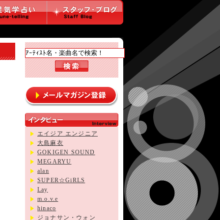
エイジア エンジニア
大島麻衣
GOKIGEN SOUND
MEGARYU
alan
SUPER☆GiRLS
Lay
m.o.v.e
hinaco
ジョナサン・ウォン