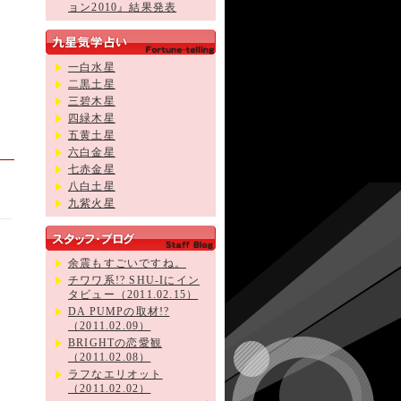
ョン2010』結果発表
一白水星
二黒土星
三碧木星
四緑木星
五黄土星
六白金星
七赤金星
八白土星
九紫火星
余震もすごいですね。
チワワ系!? SHU-Iにイン
タビュー（2011.02.15）
DA PUMPの取材!?
（2011.02.09）
BRIGHTの恋愛観
（2011.02.08）
ラフなエリオット
（2011.02.02）