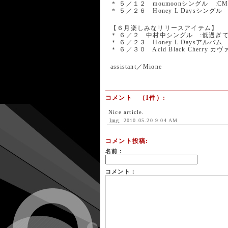
＊ ５／１２ moumoonシングル :C
＊ ５／２６ Honey L Daysシン
【６月楽しみなリリースアイテム】
＊ ６／２ 中村中シングル :低過ぎ
＊ ６／２３ Honey L Daysアル
＊ ６／３０ Acid Black Cherry
assistant／Mione
コメント （1件）:
Nice article.
Img
2010.05.20 9:04 AM
コメント投稿:
名前：
コメント：