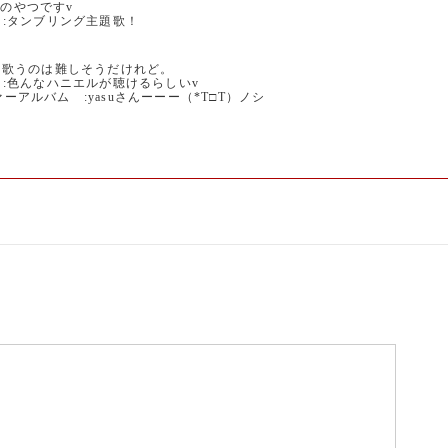
Mのやつですv
グル :タンブリング主題歌！
て歌うのは難しそうだけれど。
バム :色んなハニエルが聴けるらしいv
 カヴァーアルバム :yasuさんーーー（*T□T）ノシ