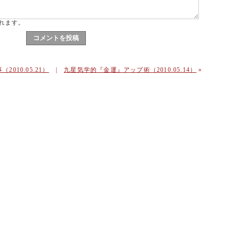
れます。
010.05.21）
|
九星気学的『金運』アップ術（2010.05.14）
»