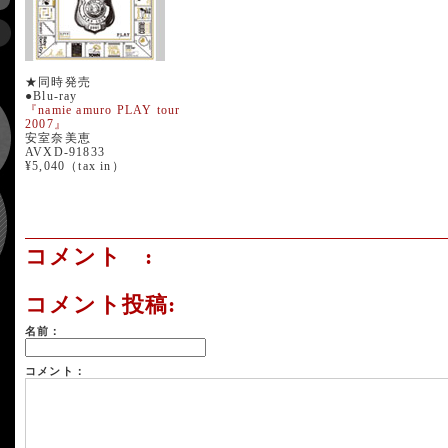
★同時発売
●Blu-ray
『namie amuro PLAY tour
2007』
安室奈美恵
AVXD-91833
¥5,040（tax in）
コメント :
コメント投稿:
名前：
コメント：