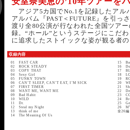
安室奈美恵の’10年ツアーを
アジア5カ国でNo.1を記録したアル
アルバム『PAST＜FUTURE』を引っ
渡り全80公演が行なわれた全国ツア
録。“ホール”というステージにこだ
に追求したストイックな姿が観る者の
収録内容
01 FAST CAR
15 Bab
02 ROCK STEADY
16 Do
03 COPY THAT
17 B
04 Sexy Girl
18 L
05 FUNKY TOWN
19 R
06 CAN’T SLEEP, CAN’T EAT, I’M SICK
20 WH
07 FIRST TIMER
21 Sh
08 WANT ME, WANT ME
22 De
09 Bad Habit
23 CO
10 WILD
24 Bre
11 Dr.
25 Get
12 Steal my Night
26 M
13 think of me
全26編
14 The Meaning Of Us