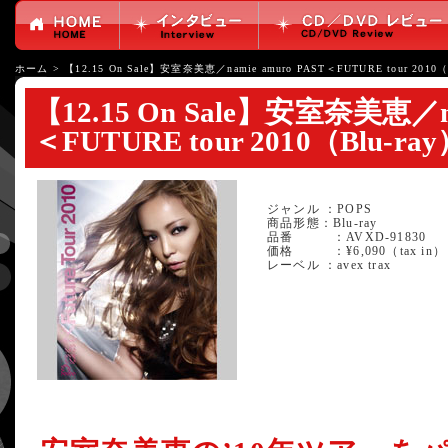
ホーム
>
【12.15 On Sale】安室奈美恵／namie amuro PAST＜FUTURE tour 2010（
【12.15 On Sale】安室奈美恵／na
＜FUTURE tour 2010（Blu-ra
ジャンル ：POPS
商品形態：Blu-ray
品番 ：AVXD-91830
価格 ：¥6,090（tax in）
レーベル ：avex trax