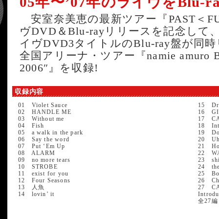
05年〜’07年のライヴをBlu-
安室奈美恵の最新ツアー『PAST＜FUTUR
ヴDVD＆Blu-rayリリースを記念
イヴDVD3タイトルのBlu-ray盤が
全国アリーナ・ツアー『namie amuro BEST
2006″』を収録!
収録内容
01 Violet Sauce
15 Dr
02 HANDLE ME
16 GI
03 Without me
17 CA
04 Fish
18 Int
05 a walk in the park
19 Do
06 Say the word
20 Uh 
07 Put ‘Em Up
21 How
08 ALARM
22 W
09 no more tears
23 shi
10 STROBE
24 th
11 exist for you
25 Bod
12 Four Seasons
26 Cha
13 人魚
27 CA
14 lovin’ it
Introd
全27編