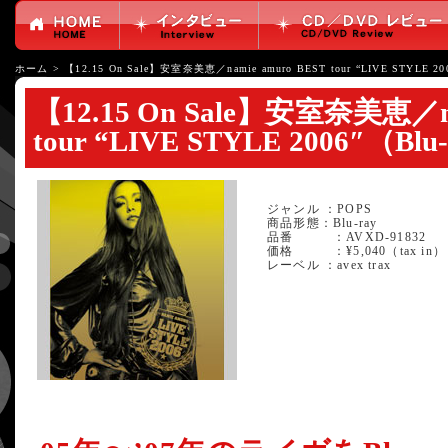
ホーム
>
【12.15 On Sale】安室奈美恵／namie amuro BEST tour “LIVE STYLE 20
【12.15 On Sale】安室奈美恵／na
tour “LIVE STYLE 2006″（Blu
ジャンル ：POPS
商品形態：Blu-ray
品番 ：AVXD-91832
価格 ：¥5,040（tax in）
レーベル ：avex trax