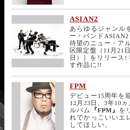
ASIAN2
あらゆるジャンル
ー・バンドASIA
待望のニュー・ア
区限定盤（11月21
日）］をリリース!
す作品に!!
FPM
デビュー15周年を
12月23日、3年1
ルバム
『FPM』
を
れでかっこいいエ
してほしい。