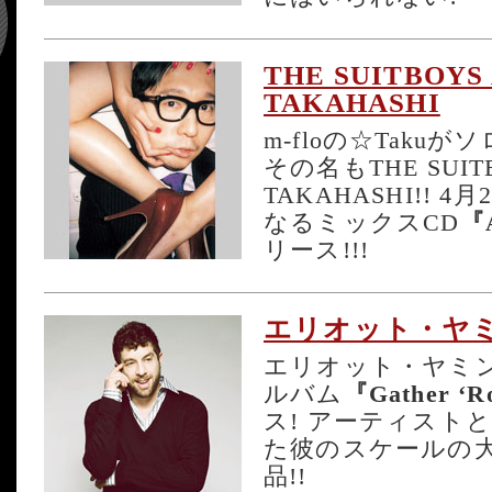
THE SUITBOYS 
TAKAHASHI
m-floの☆Taku
その名もTHE SUITB
TAKAHASHI!!
なるミックスCD
『
リース!!!
エリオット・ヤ
エリオット・ヤミ
ルバム
『Gather ‘
ス! アーティスト
た彼のスケールの
品!!