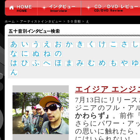
ホーム
>
アーティストインタビュー
>
５０音順
>
え
あ
い
う
え
お
か
き
く
け
こ
さ
し
な
に
ぬ
ね
の
は
ひ
ふ
へ
ほ
ま
み
む
め
も
や
ゆ
ん
エイジア エンジ
7月13日にリリー
ジニアのフル・ア
かわらず』
。前作『F
さらにパワー・ア
の思いに触れたら
にはいられない!